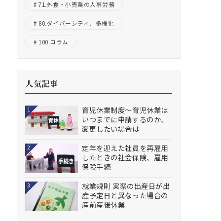
71.外食・小売業の人事労務
80.ダイバーシティ、多様化
100.コラム
人気記事
育児休業制度～育児休業は
1
いつまでに申請するのか、
変更したい場合は
定年を迎えた社員を再雇用
2
したときの社会保険、雇用
保険手続
就業規則 実際の出産日が出
3
産予定日と異なった場合の
産前産後休業