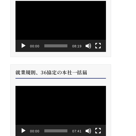
動
画
プ
レ
ー
ヤ
ー
00:00
08:19
就業規則、36協定の本社一括届
動
画
プ
レ
ー
ヤ
ー
00:00
07:41