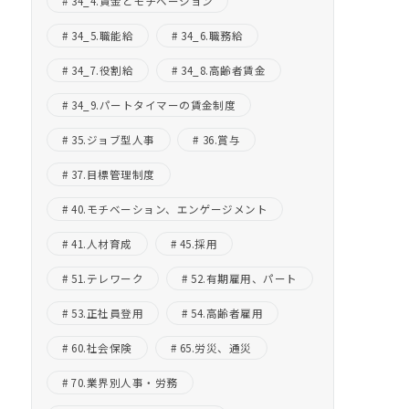
34_4.賃金とモチベーション
34_5.職能給
34_6.職務給
34_7.役割給
34_8.高齢者賃金
34_9.パートタイマーの賃金制度
35.ジョブ型人事
36.賞与
37.目標管理制度
40.モチベーション、エンゲージメント
41.人材育成
45.採用
51.テレワーク
52.有期雇用、パート
53.正社員登用
54.高齢者雇用
60.社会保険
65.労災、通災
70.業界別人事・労務