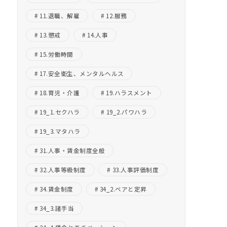
11.退職、解雇
12.服務
13.懲戒
14.人事
15.労働時間
17.安全衛生、メンタルヘルス
18.育児・介護
19.ハラスメント
19_1.セクハラ
19_2.パワハラ
19_3.マタハラ
31.人事・賃金制度全般
32.人事等級制度
33.人事評価制度
34.賃金制度
34_2.ベアと定昇
34_3.諸手当