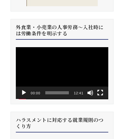
外食業・小売業の人事労務～入社時に
は労働条件を明示する
動
画
プ
レ
ー
ヤ
ー
00:00
12:41
ハラスメントに対応する就業規則のつ
くり方