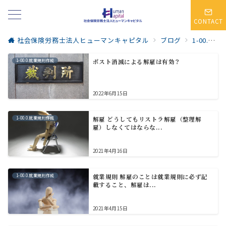
CONTACT
社会保険労務士法人ヒューマンキャピタル
ブログ
1-00.0.就業規則作成
1-00.0.就業規則作成
ポスト消滅による解雇は有効？
2022年6月15日
1-00.0.就業規則作成
解雇 どうしてもリストラ解雇（整理解
雇）しなくてはならな...
2021年4月16日
1-00.0.就業規則作成
就業規則 解雇のことは就業規則に必ず記
載すること、解雇は...
2021年4月15日