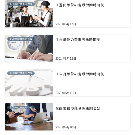
1-00.0.就業規則作成
１週間単位の変形労働時間制
2021年8月17日
1-00.0.就業規則作成
１年単位の変形労働時間制
2021年8月12日
1-00.0.就業規則作成
１ヵ月単位の変形労働時間制
2021年8月11日
1-00.0.就業規則作成
企画業務型裁量労働制とは
2021年8月10日