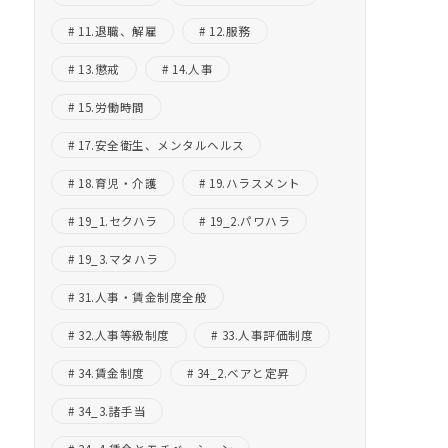
11.退職、解雇
12.服務
13.懲戒
14.人事
15.労働時間
17.安全衛生、メンタルヘルス
18.育児・介護
19.ハラスメント
19_1.セクハラ
19_2.パワハラ
19_3.マタハラ
31.人事・賃金制度全般
32.人事等級制度
33.人事評価制度
34.賃金制度
34_2.ベアと定昇
34_3.諸手当