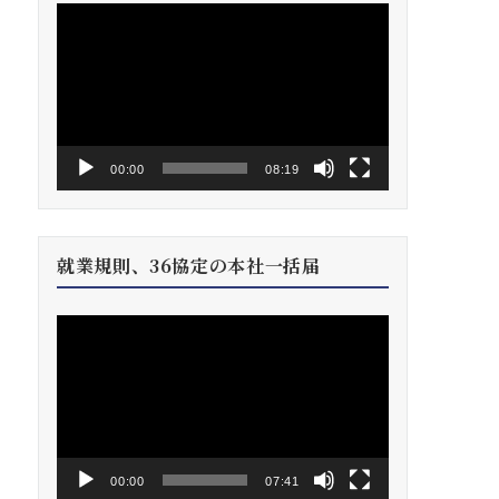
動
画
プ
レ
ー
ヤ
ー
00:00
08:19
就業規則、36協定の本社一括届
動
画
プ
レ
ー
ヤ
ー
00:00
07:41