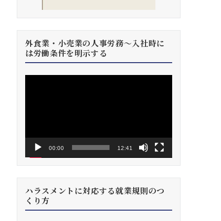
外食業・小売業の人事労務～入社時に
は労働条件を明示する
動
画
プ
レ
ー
ヤ
ー
00:00
12:41
ハラスメントに対応する就業規則のつ
くり方