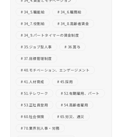
34_4.賃金とモチベーション
34_5.職能給
34_6.職務給
34_7.役割給
34_8.高齢者賃金
34_9.パートタイマーの賃金制度
35.ジョブ型人事
36.賞与
37.目標管理制度
40.モチベーション、エンゲージメント
41.人材育成
45.採用
51.テレワーク
52.有期雇用、パート
53.正社員登用
54.高齢者雇用
60.社会保険
65.労災、通災
70.業界別人事・労務