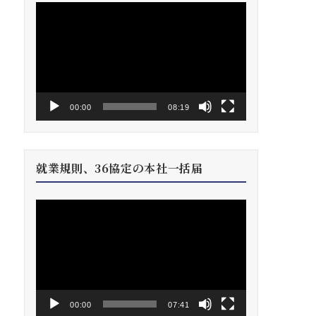
動
画
プ
レ
ー
ヤ
ー
00:00
08:19
就業規則、36協定の本社一括届
動
画
プ
レ
ー
ヤ
ー
00:00
07:41