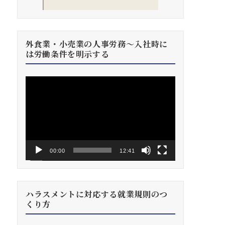
外食業・小売業の人事労務～入社時に
は労働条件を明示する
動
画
プ
レ
ー
ヤ
ー
00:00
12:41
ハラスメントに対応する就業規則のつ
くり方