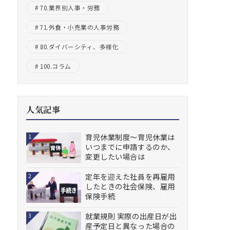
70.業界別人事・労務
71.外食・小売業の人事労務
80.ダイバーシティ、多様化
100.コラム
人気記事
育児休業制度～育児休業は
1
いつまでに申請するのか、
変更したい場合は
定年を迎えた社員を再雇用
2
したときの社会保険、雇用
保険手続
就業規則 実際の出産日が出
3
産予定日と異なった場合の