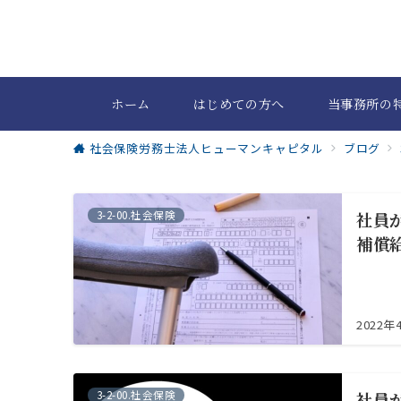
ホーム
はじめての方へ
当事務所の
社会保険労務士法人ヒューマンキャピタル
ブログ
3-2-00.社会保険
社員
補償
2022年
3-2-00.社会保険
社員