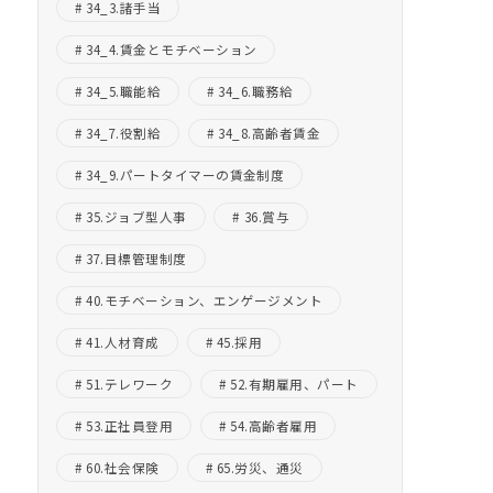
34_3.諸手当
34_4.賃金とモチベーション
34_5.職能給
34_6.職務給
34_7.役割給
34_8.高齢者賃金
34_9.パートタイマーの賃金制度
35.ジョブ型人事
36.賞与
37.目標管理制度
40.モチベーション、エンゲージメント
41.人材育成
45.採用
51.テレワーク
52.有期雇用、パート
53.正社員登用
54.高齢者雇用
60.社会保険
65.労災、通災