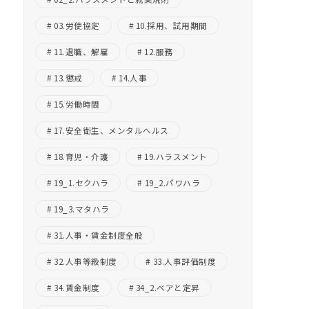
03.労使協定
10.採用、試用期間
11.退職、解雇
12.服務
13.懲戒
14.人事
15.労働時間
17.安全衛生、メンタルヘルス
18.育児・介護
19.ハラスメント
19_1.セクハラ
19_2.パワハラ
19_3.マタハラ
31.人事・賃金制度全般
32.人事等級制度
33.人事評価制度
34.賃金制度
34_2.ベアと定昇