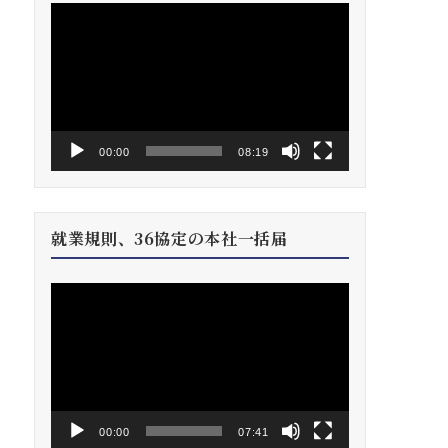
動
画
プ
レ
ー
ヤ
ー
00:00
08:19
就業規則、36協定の本社一括届
動
画
プ
レ
ー
ヤ
ー
00:00
07:41