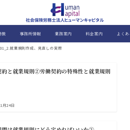
特徴
事務所情報
業務案内
料金案内
よくあ
01_2.就業規則作成、見直しの実際
契約と就業規則②労働契約の特殊性と就業規則
11月24日
期間は就業規則にどう定めればいいか②