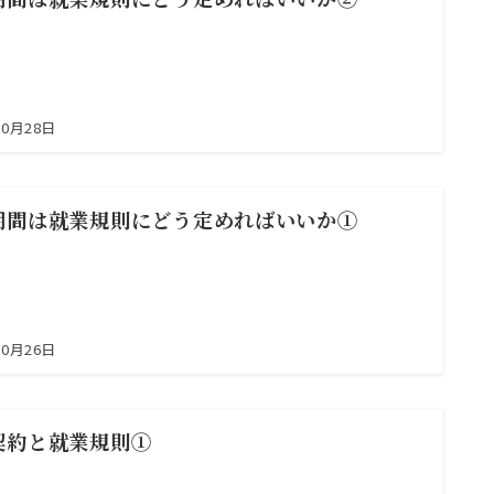
10月28日
期間は就業規則にどう定めればいいか①
10月26日
契約と就業規則①