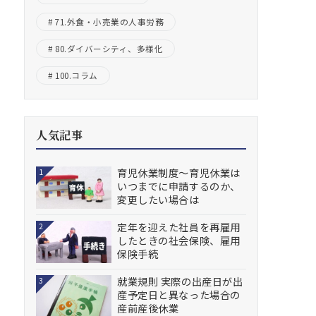
71.外食・小売業の人事労務
80.ダイバーシティ、多様化
100.コラム
人気記事
育児休業制度～育児休業は
1
いつまでに申請するのか、
変更したい場合は
定年を迎えた社員を再雇用
2
したときの社会保険、雇用
保険手続
就業規則 実際の出産日が出
3
産予定日と異なった場合の
産前産後休業