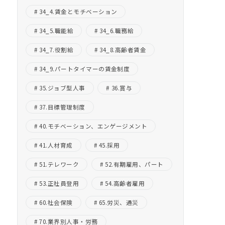
34_4.賃金とモチベーション
34_5.職能給
34_6.職務給
34_7.役割給
34_8.高齢者賃金
34_9.パートタイマーの賃金制度
35.ジョブ型人事
36.賞与
37.目標管理制度
40.モチベーション、エンゲージメント
41.人材育成
45.採用
51.テレワーク
52.有期雇用、パート
53.正社員登用
54.高齢者雇用
60.社会保険
65.労災、通災
70.業界別人事・労務