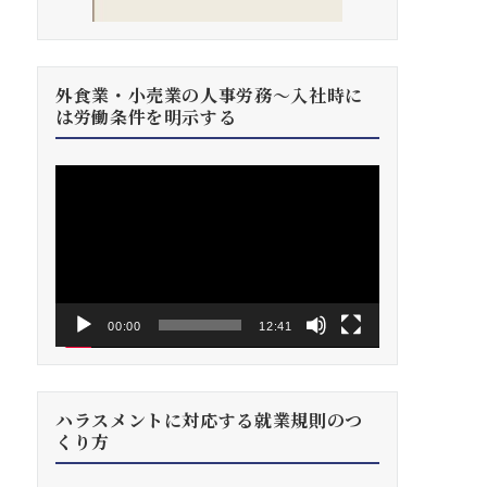
外食業・小売業の人事労務～入社時に
は労働条件を明示する
動
画
プ
レ
ー
ヤ
ー
00:00
12:41
ハラスメントに対応する就業規則のつ
くり方