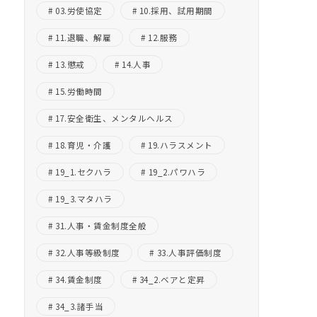
03.労使協定
10.採用、試用期間
11.退職、解雇
12.服務
13.懲戒
14.人事
15.労働時間
17.安全衛生、メンタルヘルス
18.育児・介護
19.ハラスメント
19_1.セクハラ
19_2.パワハラ
19_3.マタハラ
31.人事・賃金制度全般
32.人事等級制度
33.人事評価制度
34.賃金制度
34_2.ベアと定昇
34_3.諸手当