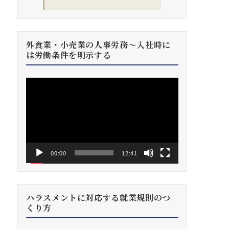
外食業・小売業の人事労務～入社時に
は労働条件を明示する
動
画
プ
レ
ー
ヤ
ー
00:00
12:41
ハラスメントに対応する就業規則のつ
くり方