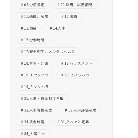
03.労使協定
10.採用、試用期間
11.退職、解雇
12.服務
13.懲戒
14.人事
15.労働時間
17.安全衛生、メンタルヘルス
18.育児・介護
19.ハラスメント
19_1.セクハラ
19_2.パワハラ
19_3.マタハラ
31.人事・賃金制度全般
32.人事等級制度
33.人事評価制度
34.賃金制度
34_2.ベアと定昇
34_3.諸手当