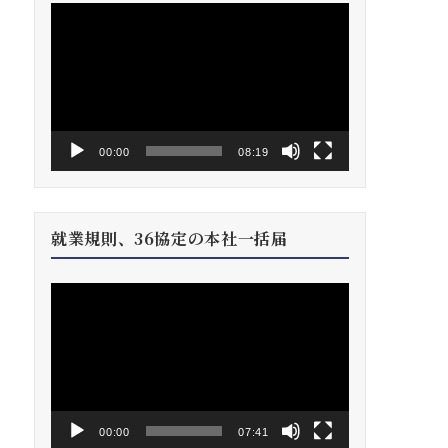
動
画
プ
レ
ー
ヤ
ー
00:00
08:19
就業規則、36協定の本社一括届
動
画
プ
レ
ー
ヤ
ー
00:00
07:41