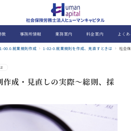
特徴
事務所情報
業務案内
料金案内
よくあ
1-00.0.就業規則作成
1-02-0.就業規則を作成、見直すときは
社会保
きは
則作成・見直しの実際～総則、採