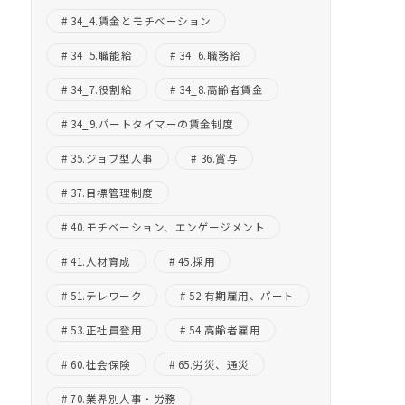
34_4.賃金とモチベーション
34_5.職能給
34_6.職務給
34_7.役割給
34_8.高齢者賃金
34_9.パートタイマーの賃金制度
35.ジョブ型人事
36.賞与
37.目標管理制度
40.モチベーション、エンゲージメント
41.人材育成
45.採用
51.テレワーク
52.有期雇用、パート
53.正社員登用
54.高齢者雇用
60.社会保険
65.労災、通災
70.業界別人事・労務