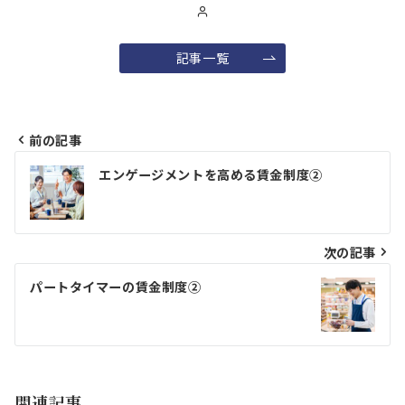
記事一覧
前の記事
投
エンゲージメントを高める賃金制度②
稿
ナ
ビ
次の記事
ゲ
パートタイマーの賃金制度②
ー
シ
ョ
関連記事