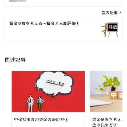
ナ
ビ
次の記事
ゲ
賃金制度を考える～賃金と人事評価①
ー
シ
ョ
関連記事
ン
中途採用者の賃金の決め方③
賃金制度を考える
金の決め方②