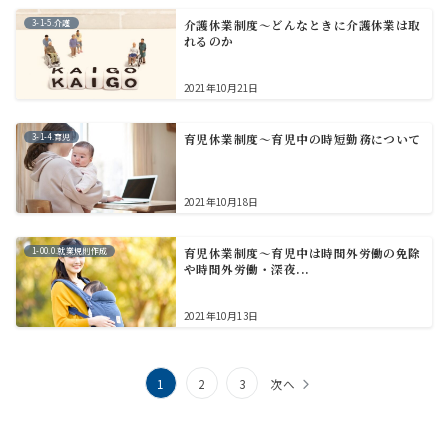
3-1-5.介護
介護休業制度～どんなときに介護休業は取
れるのか
2021年10月21日
3-1-4.育児
育児休業制度～育児中の時短勤務について
2021年10月18日
1-00.0.就業規則作成
育児休業制度～育児中は時間外労働の免除
や時間外労働・深夜...
2021年10月13日
投
1
2
3
次へ
稿