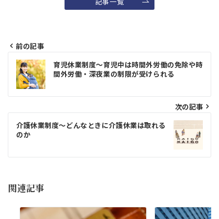
記事一覧
前の記事
投
育児休業制度～育児中は時間外労働の免除や時
稿
間外労働・深夜業の制限が受けられる
ナ
ビ
次の記事
ゲ
介護休業制度～どんなときに介護休業は取れる
のか
ー
シ
ョ
関連記事
ン