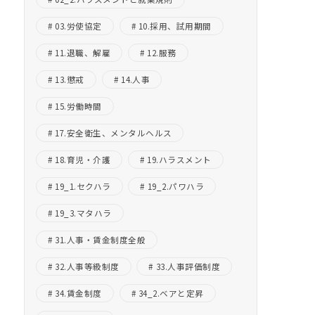
03.労使協定
10.採用、試用期間
11.退職、解雇
12.服務
13.懲戒
14.人事
15.労働時間
17.安全衛生、メンタルヘルス
18.育児・介護
19.ハラスメント
19_1.セクハラ
19_2.パワハラ
19_3.マタハラ
31.人事・賃金制度全般
32.人事等級制度
33.人事評価制度
34.賃金制度
34_2.ベアと定昇