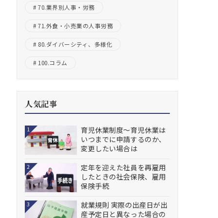
70.業界別人事・労務
71.外食・小売業の人事労務
80.ダイバーシティ、多様化
100.コラム
人気記事
育児休業制度～育児休業は
1
いつまでに申請するのか、
変更したい場合は
定年を迎えた社員を再雇用
2
したときの社会保険、雇用
保険手続
就業規則 実際の出産日が出
3
産予定日と異なった場合の