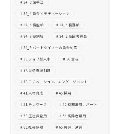
34_3.諸手当
34_4.賃金とモチベーション
34_5.職能給
34_6.職務給
34_7.役割給
34_8.高齢者賃金
34_9.パートタイマーの賃金制度
35.ジョブ型人事
36.賞与
37.目標管理制度
40.モチベーション、エンゲージメント
41.人材育成
45.採用
51.テレワーク
52.有期雇用、パート
53.正社員登用
54.高齢者雇用
60.社会保険
65.労災、通災