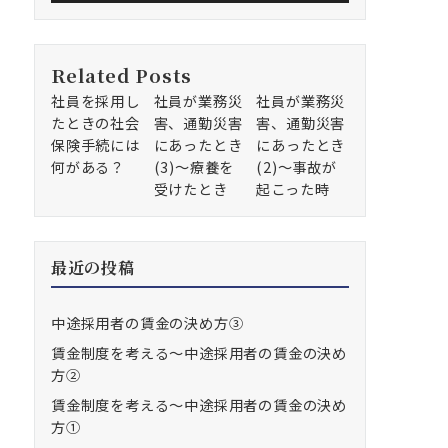
Related Posts
社員を採用し
社員が業務災
社員が業務災
たときの社会
害、通勤災害
害、通勤災害
保険手続には
にあったとき
にあったとき
何がある？
(3)～療養を
(2)～事故が
受けたとき
起こった時
最近の投稿
中途採用者の賃金の決め方③
賃金制度を考える～中途採用者の賃金の決め
方②
賃金制度を考える～中途採用者の賃金の決め
方①