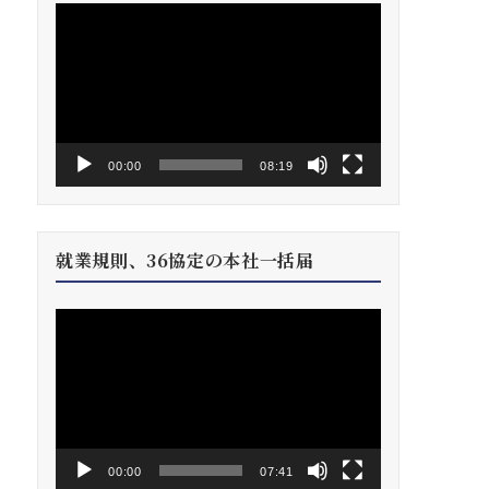
動
画
プ
レ
ー
ヤ
ー
00:00
08:19
就業規則、36協定の本社一括届
動
画
プ
レ
ー
ヤ
ー
00:00
07:41