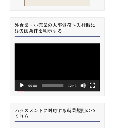
外食業・小売業の人事労務～入社時に
は労働条件を明示する
動
画
プ
レ
ー
ヤ
ー
00:00
12:41
ハラスメントに対応する就業規則のつ
くり方