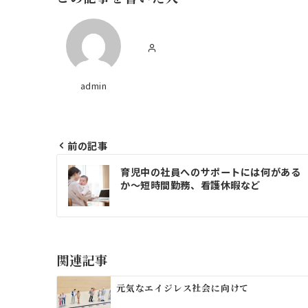
admin
前の記事
投
育児中の社員へのサポートには何がある
稿
か～短時間勤務、看護休暇など
ナ
ビ
ゲ
関連記事
ー
元気なエイジレス社会に向けて
シ