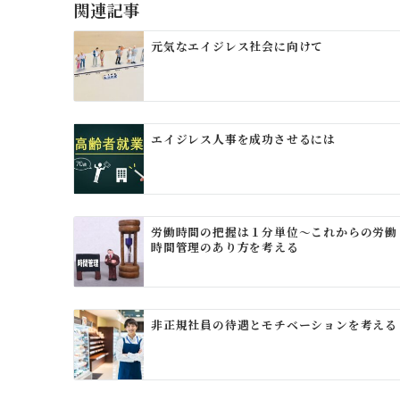
ゲ
関連記事
ー
元気なエイジレス社会に向けて
シ
ョ
ン
エイジレス人事を成功させるには
労働時間の把握は１分単位～これからの労働
時間管理のあり方を考える
非正規社員の待遇とモチベーションを考える