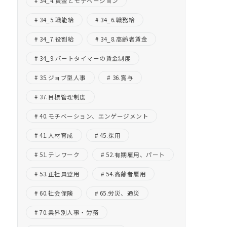
34_4.賃金とモチベーション
34_5.職能給
34_6.職務給
34_7.役割給
34_8.高齢者賃金
34_9.パートタイマーの賃金制度
35.ジョブ型人事
36.賞与
37.目標管理制度
40.モチベーション、エンゲージメント
41.人材育成
45.採用
51.テレワーク
52.有期雇用、パート
53.正社員登用
54.高齢者雇用
60.社会保険
65.労災、通災
70.業界別人事・労務