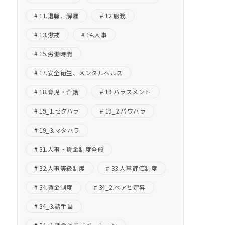
11.退職、解雇
12.服務
13.懲戒
14.人事
15.労働時間
17.安全衛生、メンタルヘルス
18.育児・介護
19.ハラスメント
19_1.セクハラ
19_2.パワハラ
19_3.マタハラ
31.人事・賃金制度全般
32.人事等級制度
33.人事評価制度
34.賃金制度
34_2.ベアと定昇
34_3.諸手当