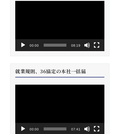
動
画
プ
レ
ー
ヤ
ー
00:00
08:19
就業規則、36協定の本社一括届
動
画
プ
レ
ー
ヤ
ー
00:00
07:41