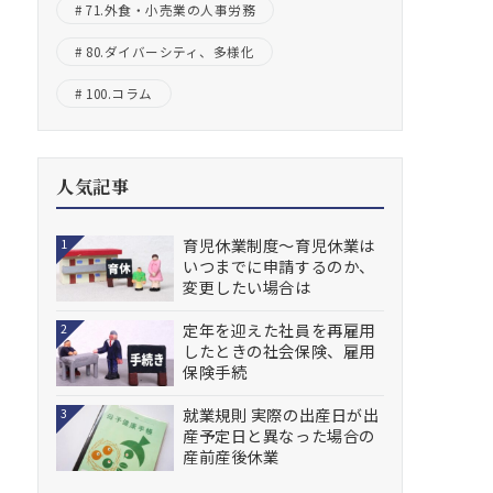
71.外食・小売業の人事労務
80.ダイバーシティ、多様化
100.コラム
人気記事
育児休業制度～育児休業は
1
いつまでに申請するのか、
変更したい場合は
定年を迎えた社員を再雇用
2
したときの社会保険、雇用
保険手続
就業規則 実際の出産日が出
3
産予定日と異なった場合の
産前産後休業