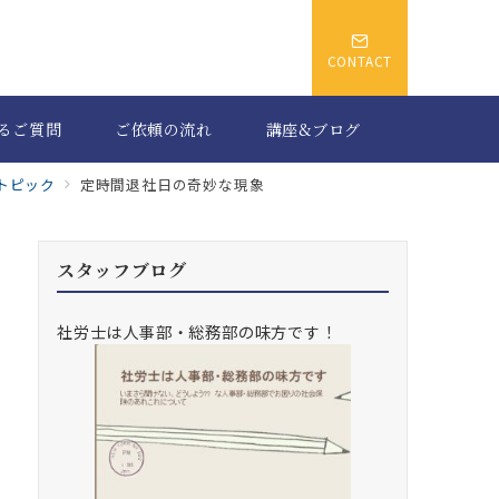
CONTACT
るご質問
ご依頼の流れ
講座&ブログ
るトピック
定時間退社日の奇妙な現象
スタッフブログ
社労士は人事部・総務部の味方です！