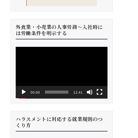
外食業・小売業の人事労務～入社時に
は労働条件を明示する
動
画
プ
レ
ー
ヤ
ー
00:00
12:41
ハラスメントに対応する就業規則のつ
くり方