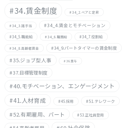
34.賃金制度
34_2.ベアと定昇
34_4.賃金とモチベーション
34_3.諸手当
34_5.職能給
34_7.役割給
34_6.職務給
34_9.パートタイマーの賃金制度
34_8.高齢者賃金
35.ジョブ型人事
36.賞与
37.目標管理制度
40.モチベーション、エンゲージメント
41.人材育成
51.テレワーク
45.採用
52.有期雇用、パート
53.正社員登用
60.社会保険
54.高齢者雇用