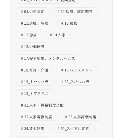
03.労使協定
10.採用、試用期間
11.退職、解雇
12.服務
13.懲戒
14.人事
15.労働時間
17.安全衛生、メンタルヘルス
18.育児・介護
19.ハラスメント
19_1.セクハラ
19_2.パワハラ
19_3.マタハラ
31.人事・賃金制度全般
32.人事等級制度
33.人事評価制度
34.賃金制度
34_2.ベアと定昇