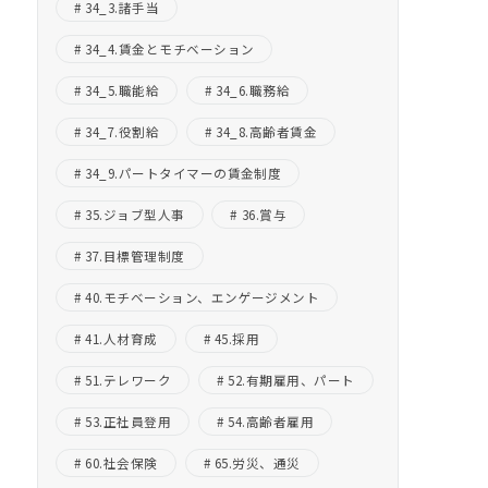
34_3.諸手当
34_4.賃金とモチベーション
34_5.職能給
34_6.職務給
34_7.役割給
34_8.高齢者賃金
34_9.パートタイマーの賃金制度
35.ジョブ型人事
36.賞与
37.目標管理制度
40.モチベーション、エンゲージメント
41.人材育成
45.採用
51.テレワーク
52.有期雇用、パート
53.正社員登用
54.高齢者雇用
60.社会保険
65.労災、通災