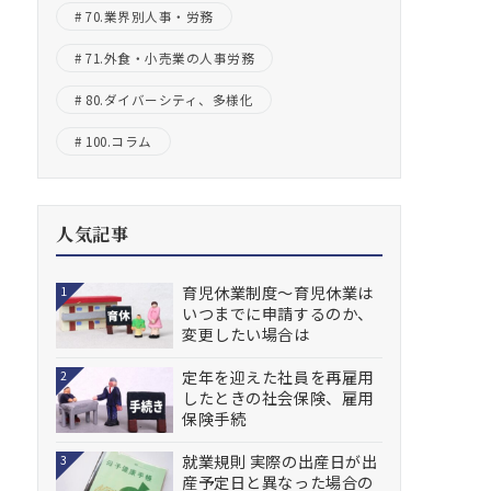
70.業界別人事・労務
71.外食・小売業の人事労務
80.ダイバーシティ、多様化
100.コラム
人気記事
育児休業制度～育児休業は
1
いつまでに申請するのか、
変更したい場合は
定年を迎えた社員を再雇用
2
したときの社会保険、雇用
保険手続
就業規則 実際の出産日が出
3
産予定日と異なった場合の