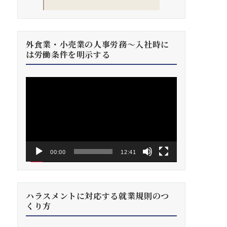
外食業・小売業の人事労務～入社時に
は労働条件を明示する
動
画
プ
レ
ー
ヤ
ー
00:00
12:41
ハラスメントに対応する就業規則のつ
くり方