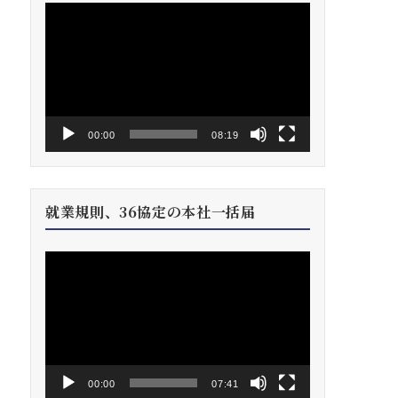
動
画
プ
レ
ー
ヤ
ー
00:00
08:19
就業規則、36協定の本社一括届
動
画
プ
レ
ー
ヤ
ー
00:00
07:41