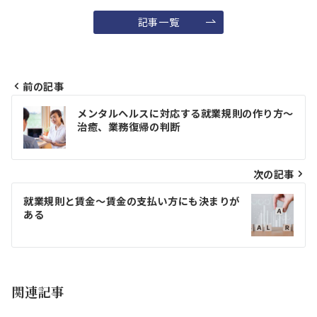
記事一覧
前の記事
投
メンタルヘルスに対応する就業規則の作り方～
稿
治癒、業務復帰の判断
ナ
ビ
次の記事
ゲ
就業規則と賃金～賃金の支払い方にも決まりが
ある
ー
シ
ョ
関連記事
ン