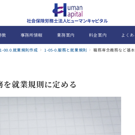
特徴
事務所情報
業務案内
料金案内
よくあ
1-00.0.就業規則作成
1-05-0.服務と就業規則
職務専念義務など基
務を就業規則に定める