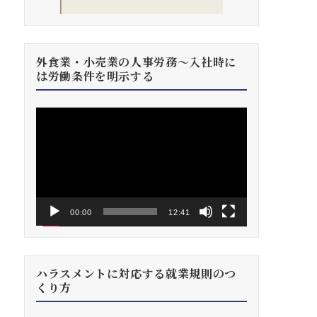
外食業・小売業の人事労務～入社時に
は労働条件を明示する
動
画
プ
レ
ー
ヤ
ー
00:00
12:41
ハラスメントに対応する就業規則のつ
くり方