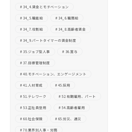
34_4.賃金とモチベーション
34_5.職能給
34_6.職務給
34_7.役割給
34_8.高齢者賃金
34_9.パートタイマーの賃金制度
35.ジョブ型人事
36.賞与
37.目標管理制度
40.モチベーション、エンゲージメント
41.人材育成
45.採用
51.テレワーク
52.有期雇用、パート
53.正社員登用
54.高齢者雇用
60.社会保険
65.労災、通災
70.業界別人事・労務