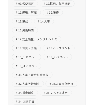
03.労使協定
10.採用、試用期間
11.退職、解雇
12.服務
13.懲戒
14.人事
15.労働時間
17.安全衛生、メンタルヘルス
18.育児・介護
19.ハラスメント
19_1.セクハラ
19_2.パワハラ
19_3.マタハラ
31.人事・賃金制度全般
32.人事等級制度
33.人事評価制度
34.賃金制度
34_2.ベアと定昇
34_3.諸手当