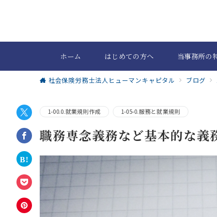
ホーム
はじめての方へ
当事務所の
社会保険労務士法人ヒューマンキャピタル
ブログ
1-00.0.就業規則作成
1-05-0.服務と就業規則
職務専念義務など基本的な義