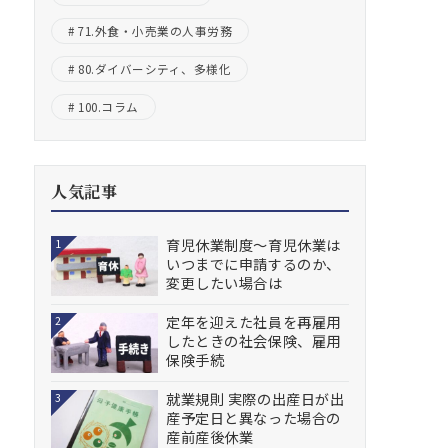
71.外食・小売業の人事労務
80.ダイバーシティ、多様化
100.コラム
人気記事
育児休業制度～育児休業は
1
いつまでに申請するのか、
変更したい場合は
定年を迎えた社員を再雇用
2
したときの社会保険、雇用
保険手続
就業規則 実際の出産日が出
3
産予定日と異なった場合の
産前産後休業