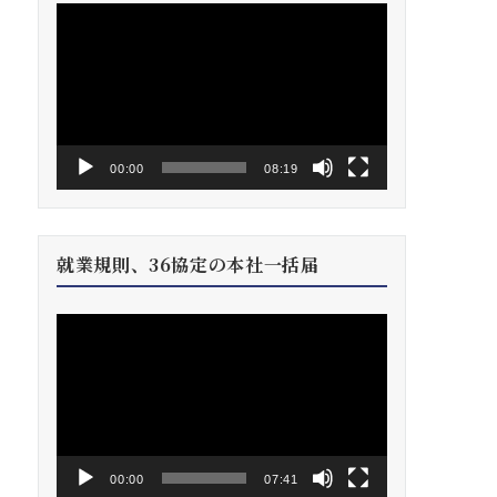
動
画
プ
レ
ー
ヤ
ー
00:00
08:19
就業規則、36協定の本社一括届
動
画
プ
レ
ー
ヤ
ー
00:00
07:41