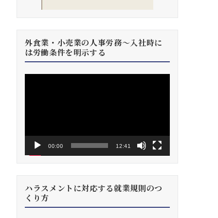
外食業・小売業の人事労務～入社時に
は労働条件を明示する
動
画
プ
レ
ー
ヤ
ー
00:00
12:41
ハラスメントに対応する就業規則のつ
くり方