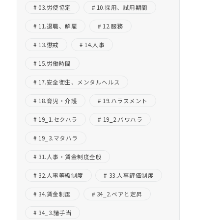
03.労使協定
10.採用、試用期間
11.退職、解雇
12.服務
13.懲戒
14.人事
15.労働時間
17.安全衛生、メンタルヘルス
18.育児・介護
19.ハラスメント
19_1.セクハラ
19_2.パワハラ
19_3.マタハラ
31.人事・賃金制度全般
32.人事等級制度
33.人事評価制度
34.賃金制度
34_2.ベアと定昇
34_3.諸手当