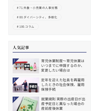
71.外食・小売業の人事労務
80.ダイバーシティ、多様化
100.コラム
人気記事
育児休業制度～育児休業は
1
いつまでに申請するのか、
変更したい場合は
定年を迎えた社員を再雇用
2
したときの社会保険、雇用
保険手続
就業規則 実際の出産日が出
3
産予定日と異なった場合の
産前産後休業