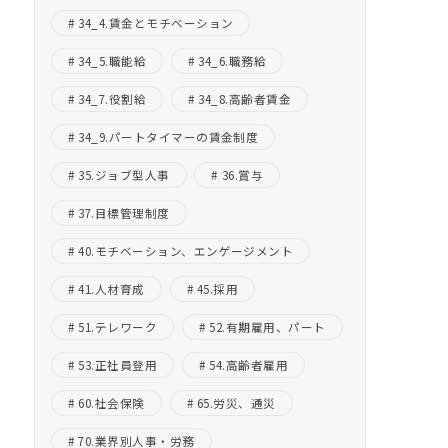
34_4.賃金とモチベーション
34_5.職能給
34_6.職務給
34_7.役割給
34_8.高齢者賃金
34_9.パートタイマーの賃金制度
35.ジョブ型人事
36.賞与
37.目標管理制度
40.モチベーション、エンゲージメント
41.人材育成
45.採用
51.テレワーク
52.有期雇用、パート
53.正社員登用
54.高齢者雇用
60.社会保険
65.労災、通災
70.業界別人事・労務