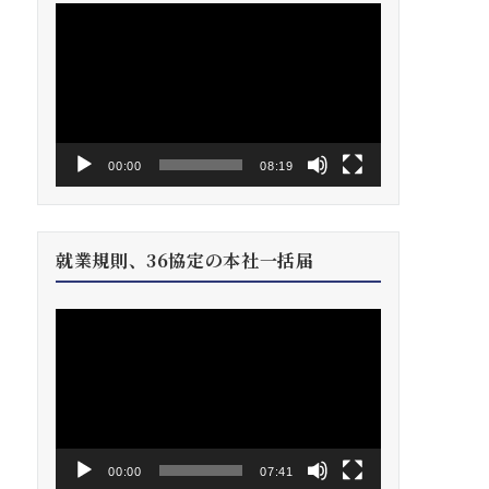
動
画
プ
レ
ー
ヤ
ー
00:00
08:19
就業規則、36協定の本社一括届
動
画
プ
レ
ー
ヤ
ー
00:00
07:41