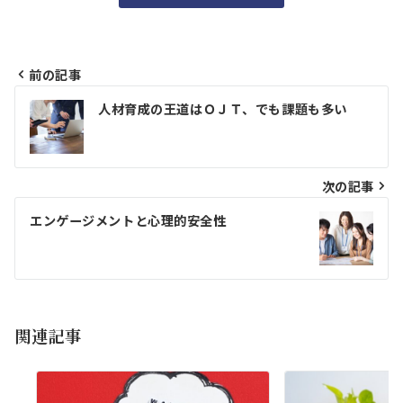
前の記事
投
人材育成の王道はＯＪＴ、でも課題も多い
稿
ナ
ビ
次の記事
ゲ
エンゲージメントと心理的安全性
ー
シ
ョ
関連記事
ン