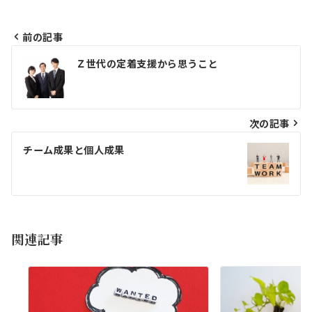
前の記事
投
Ｚ世代の定着支援から思うこと
稿
ナ
ビ
次の記事
ゲ
チーム成果と個人成果
ー
シ
ョ
関連記事
ン