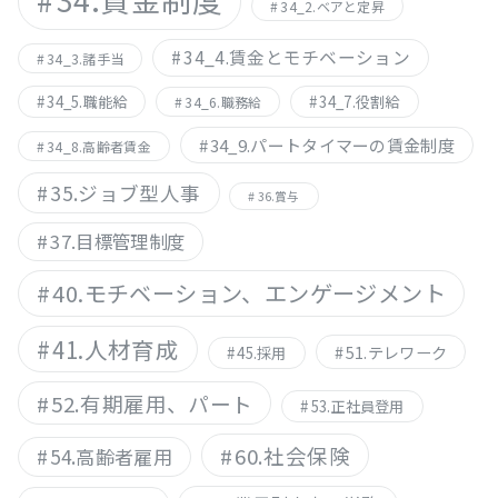
34_2.ベアと定昇
34_4.賃金とモチベーション
34_3.諸手当
34_5.職能給
34_7.役割給
34_6.職務給
34_9.パートタイマーの賃金制度
34_8.高齢者賃金
35.ジョブ型人事
36.賞与
37.目標管理制度
40.モチベーション、エンゲージメント
41.人材育成
51.テレワーク
45.採用
52.有期雇用、パート
53.正社員登用
60.社会保険
54.高齢者雇用