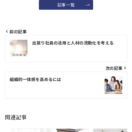
記事一覧
前の記事
投
出戻り社員の活用と人材の流動化を考える
稿
ナ
ビ
次の記事
ゲ
組織的一体感を高めるには
ー
シ
ョ
関連記事
ン