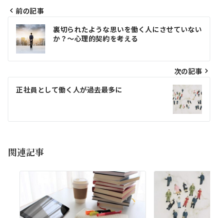
前の記事
投
裏切られたような思いを働く人にさせていない
稿
か？～心理的契約を考える
ナ
ビ
次の記事
ゲ
正社員として働く人が過去最多に
ー
シ
ョ
関連記事
ン