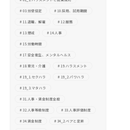
03.労使協定
10.採用、試用期間
11.退職、解雇
12.服務
13.懲戒
14.人事
15.労働時間
17.安全衛生、メンタルヘルス
18.育児・介護
19.ハラスメント
19_1.セクハラ
19_2.パワハラ
19_3.マタハラ
31.人事・賃金制度全般
32.人事等級制度
33.人事評価制度
34.賃金制度
34_2.ベアと定昇