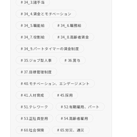
34_3.諸手当
34_4.賃金とモチベーション
34_5.職能給
34_6.職務給
34_7.役割給
34_8.高齢者賃金
34_9.パートタイマーの賃金制度
35.ジョブ型人事
36.賞与
37.目標管理制度
40.モチベーション、エンゲージメント
41.人材育成
45.採用
51.テレワーク
52.有期雇用、パート
53.正社員登用
54.高齢者雇用
60.社会保険
65.労災、通災