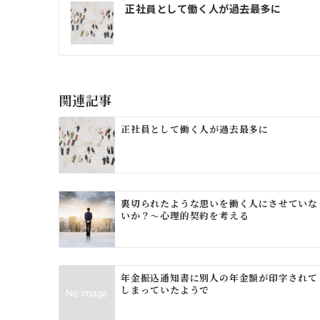
投
正社員として働く人が過去最多に
稿
ナ
ビ
ゲ
関連記事
ー
正社員として働く人が過去最多に
シ
ョ
ン
裏切られたような思いを働く人にさせていな
いか？～心理的契約を考える
年金振込通知書に別人の年金額が印字されて
しまっていたようで