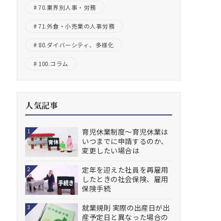
70.業界別人事・労務
71.外食・小売業の人事労務
80.ダイバーシティ、多様化
100.コラム
人気記事
育児休業制度～育児休業は
1
いつまでに申請するのか、
変更したい場合は
定年を迎えた社員を再雇用
2
したときの社会保険、雇用
保険手続
就業規則 実際の出産日が出
3
産予定日と異なった場合の