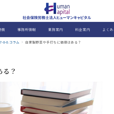
特徴
事務所情報
業務案内
料金案内
よくあ
7-0-0.コラム
自家製野菜や手打ちに価値はある？
ある？