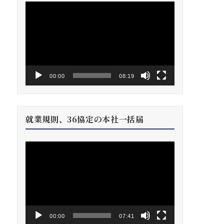
動
画
プ
レ
ー
ヤ
ー
00:00
08:19
就業規則、36協定の本社一括届
動
画
プ
レ
ー
ヤ
ー
00:00
07:41