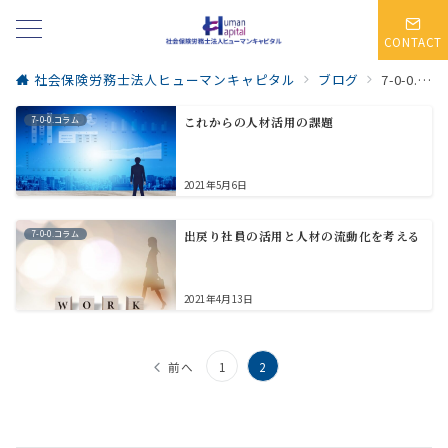
CONTACT
社会保険労務士法人ヒューマンキャピタル
ブログ
7-0-0.コラム
7-0-0.コラム
これからの人材活用の課題
2021年5月6日
7-0-0.コラム
出戻り社員の活用と人材の流動化を考える
2021年4月13日
投
前へ
1
2
稿
の