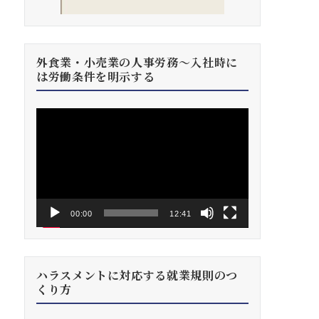
外食業・小売業の人事労務～入社時に
は労働条件を明示する
動
画
プ
レ
ー
ヤ
ー
00:00
12:41
ハラスメントに対応する就業規則のつ
くり方