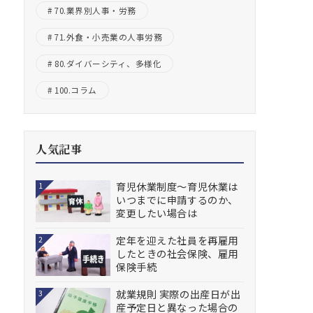
70.業界別人事・労務
71.外食・小売業の人事労務
80.ダイバーシティ、多様化
100.コラム
人気記事
育児休業制度～育児休業は
1
いつまでに申請するのか、
変更したい場合は
定年を迎えた社員を再雇用
2
したときの社会保険、雇用
保険手続
就業規則 実際の出産日が出
3
産予定日と異なった場合の