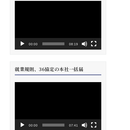
動
画
プ
レ
ー
ヤ
ー
00:00
08:19
就業規則、36協定の本社一括届
動
画
プ
レ
ー
ヤ
ー
00:00
07:41