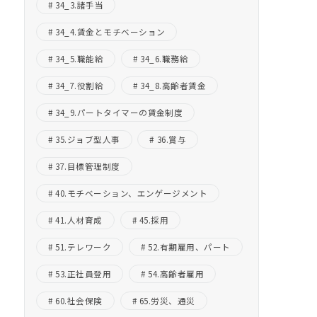
34_3.諸手当
34_4.賃金とモチベーション
34_5.職能給
34_6.職務給
34_7.役割給
34_8.高齢者賃金
34_9.パートタイマーの賃金制度
35.ジョブ型人事
36.賞与
37.目標管理制度
40.モチベーション、エンゲージメント
41.人材育成
45.採用
51.テレワーク
52.有期雇用、パート
53.正社員登用
54.高齢者雇用
60.社会保険
65.労災、通災