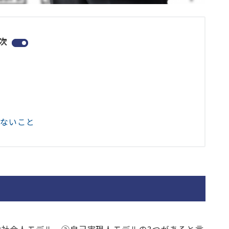
次
らないこと