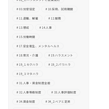
03.労使協定
10.採用、試用期間
11.退職、解雇
12.服務
13.懲戒
14.人事
15.労働時間
17.安全衛生、メンタルヘルス
18.育児・介護
19.ハラスメント
19_1.セクハラ
19_2.パワハラ
19_3.マタハラ
31.人事・賃金制度全般
32.人事等級制度
33.人事評価制度
34.賃金制度
34_2.ベアと定昇