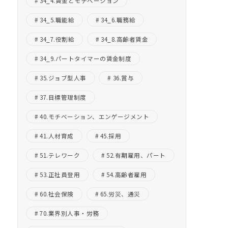
34_4.賃金とモチベーション
34_5.職能給
34_6.職務給
34_7.役割給
34_8.高齢者賃金
34_9.パートタイマーの賃金制度
35.ジョブ型人事
36.賞与
37.目標管理制度
40.モチベーション、エンゲージメント
41.人材育成
45.採用
51.テレワーク
52.有期雇用、パート
53.正社員登用
54.高齢者雇用
60.社会保険
65.労災、通災
70.業界別人事・労務