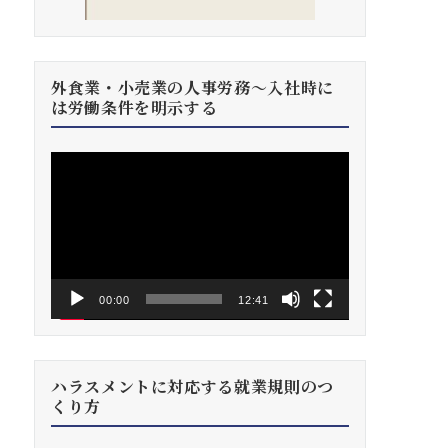
外食業・小売業の人事労務～入社時に
は労働条件を明示する
動
画
プ
レ
ー
ヤ
ー
00:00
12:41
ハラスメントに対応する就業規則のつ
くり方