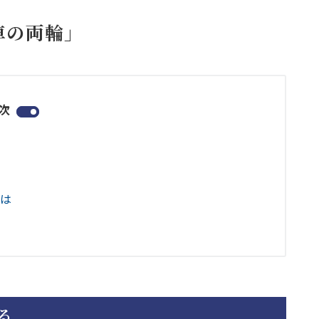
車の両輪」
次
る
には
る