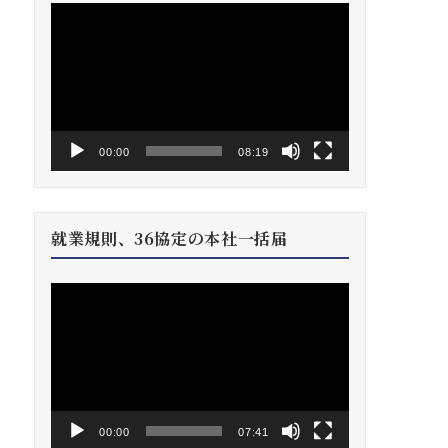
動
画
プ
レ
ー
ヤ
ー
00:00
08:19
就業規則、36協定の本社一括届
動
画
プ
レ
ー
ヤ
ー
00:00
07:41