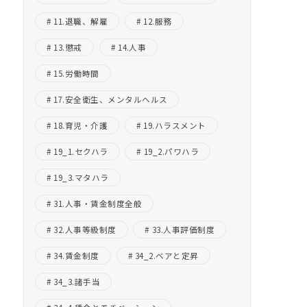
11.退職、解雇
12.服務
13.懲戒
14.人事
15.労働時間
17.安全衛生、メンタルヘルス
18.育児・介護
19.ハラスメント
19_1.セクハラ
19_2.パワハラ
19_3.マタハラ
31.人事・賃金制度全般
32.人事等級制度
33.人事評価制度
34.賃金制度
34_2.ベアと定昇
34_3.諸手当