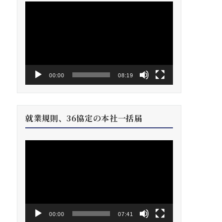
動
画
プ
レ
ー
ヤ
ー
00:00
08:19
就業規則、36協定の本社一括届
動
画
プ
レ
ー
ヤ
ー
00:00
07:41