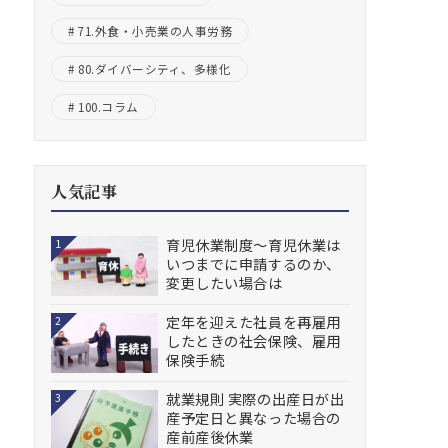
71.外食・小売業の人事労務
80.ダイバーシティ、多様化
100.コラム
人気記事
育児休業制度～育児休業は
1
いつまでに申請するのか、
変更したい場合は
定年を迎えた社員を再雇用
2
したときの社会保険、雇用
保険手続
就業規則 実際の出産日が出
3
産予定日と異なった場合の
産前産後休業