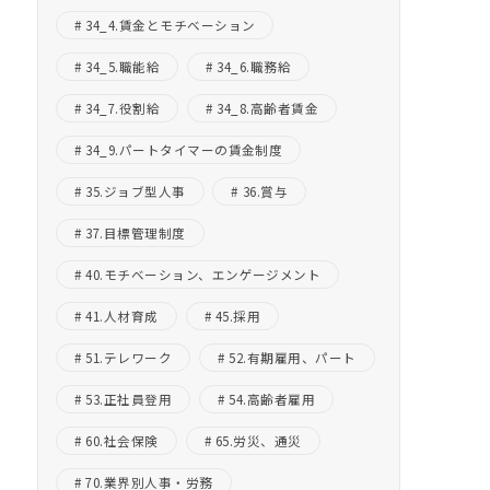
34_4.賃金とモチベーション
34_5.職能給
34_6.職務給
34_7.役割給
34_8.高齢者賃金
34_9.パートタイマーの賃金制度
35.ジョブ型人事
36.賞与
37.目標管理制度
40.モチベーション、エンゲージメント
41.人材育成
45.採用
51.テレワーク
52.有期雇用、パート
53.正社員登用
54.高齢者雇用
60.社会保険
65.労災、通災
70.業界別人事・労務