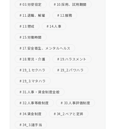
03.労使協定
10.採用、試用期間
11.退職、解雇
12.服務
13.懲戒
14.人事
15.労働時間
17.安全衛生、メンタルヘルス
18.育児・介護
19.ハラスメント
19_1.セクハラ
19_2.パワハラ
19_3.マタハラ
31.人事・賃金制度全般
32.人事等級制度
33.人事評価制度
34.賃金制度
34_2.ベアと定昇
34_3.諸手当