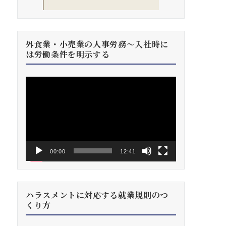
外食業・小売業の人事労務～入社時に
は労働条件を明示する
動
画
プ
レ
ー
ヤ
ー
00:00
12:41
ハラスメントに対応する就業規則のつ
くり方