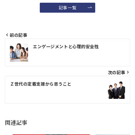
記事一覧
前の記事
投
エンゲージメントと心理的安全性
稿
ナ
ビ
次の記事
ゲ
Ｚ世代の定着支援から思うこと
ー
シ
ョ
関連記事
ン