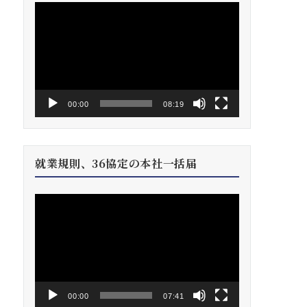
動
画
プ
レ
ー
ヤ
ー
00:00
08:19
就業規則、36協定の本社一括届
動
画
プ
レ
ー
ヤ
ー
00:00
07:41