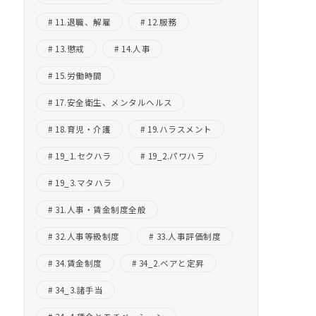
11.退職、解雇
12.服務
13.懲戒
14.人事
15.労働時間
17.安全衛生、メンタルヘルス
18.育児・介護
19.ハラスメント
19_1.セクハラ
19_2.パワハラ
19_3.マタハラ
31.人事・賃金制度全般
32.人事等級制度
33.人事評価制度
34.賃金制度
34_2.ベアと定昇
34_3.諸手当