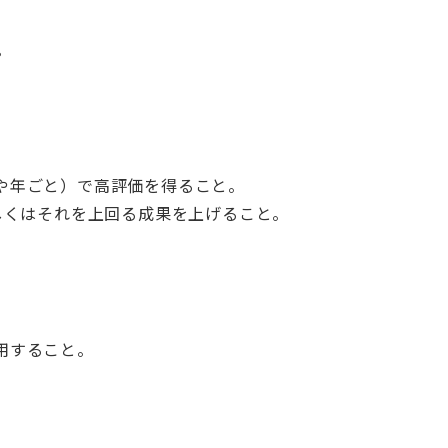
。
や年ごと）で高評価を得ること。
しくはそれを上回る成果を上げること。
用すること。