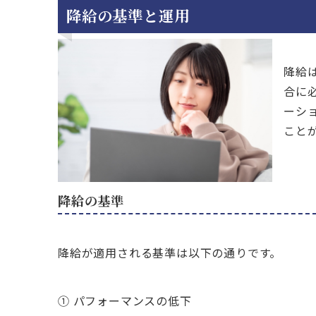
降給の基準と運用
降給
合に
ーシ
こと
降給の基準
降給が適用される基準は以下の通りです。
① パフォーマンスの低下