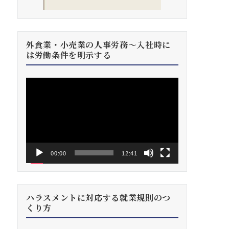
外食業・小売業の人事労務～入社時に
は労働条件を明示する
動
画
プ
レ
ー
ヤ
ー
00:00
12:41
ハラスメントに対応する就業規則のつ
くり方