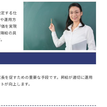
決定する仕
準や運用方
評価を実現
と降給の具
す。
成長を促すための重要な手段です。昇給が適切に運用
ントが向上します。