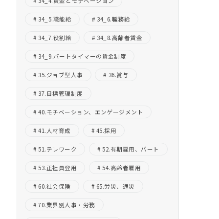
34_4.賃金とモチベーション
34_5.職能給
34_6.職務給
34_7.役割給
34_8.高齢者賃金
34_9.パートタイマーの賃金制度
35.ジョブ型人事
36.賞与
37.目標管理制度
40.モチベーション、エンゲージメント
41.人材育成
45.採用
51.テレワーク
52.有期雇用、パート
53.正社員登用
54.高齢者雇用
60.社会保険
65.労災、通災
70.業界別人事・労務