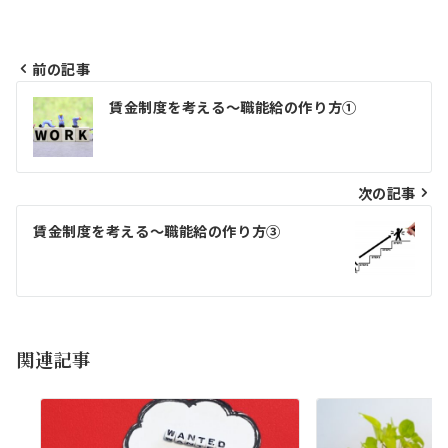
前の記事
投
賃金制度を考える～職能給の作り方①
稿
ナ
ビ
次の記事
ゲ
賃金制度を考える～職能給の作り方③
ー
シ
ョ
関連記事
ン