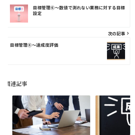
投
目標管理⑥～数値で測れない業務に対する目標
稿
設定
ナ
ビ
次の記事
ゲ
目標管理⑧～達成度評価
ー
シ
ョ
関連記事
ン