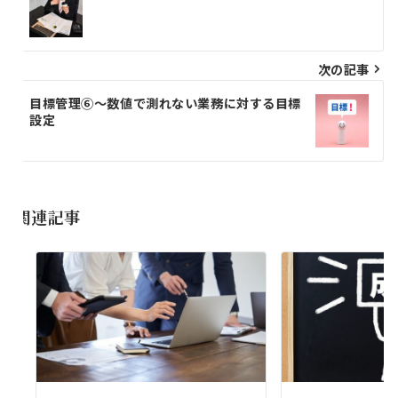
稿
ナ
ビ
次の記事
ゲ
目標管理⑥～数値で測れない業務に対する目標
設定
ー
シ
ョ
関連記事
ン