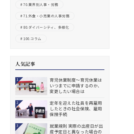
70.業界別人事・労務
71.外食・小売業の人事労務
80.ダイバーシティ、多様化
100.コラム
人気記事
育児休業制度～育児休業は
1
いつまでに申請するのか、
変更したい場合は
定年を迎えた社員を再雇用
2
したときの社会保険、雇用
保険手続
就業規則 実際の出産日が出
3
産予定日と異なった場合の