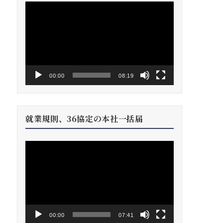
動
画
プ
レ
ー
ヤ
ー
00:00
08:19
就業規則、36協定の本社一括届
動
画
プ
レ
ー
ヤ
ー
00:00
07:41