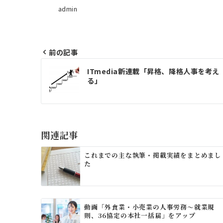
admin
前の記事
投
ITmedia新連載「昇格、降格人事を考え
稿
る」
ナ
ビ
ゲ
関連記事
ー
これまでの主な執筆・掲載実績をまとめまし
た
シ
ョ
ン
動画「外食業・小売業の人事労務～就業規
則、36協定の本社一括届」をアップ