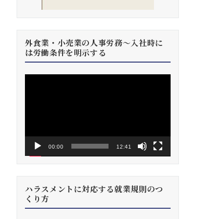
外食業・小売業の人事労務～入社時に
は労働条件を明示する
動
画
プ
レ
ー
ヤ
ー
00:00
12:41
ハラスメントに対応する就業規則のつ
くり方