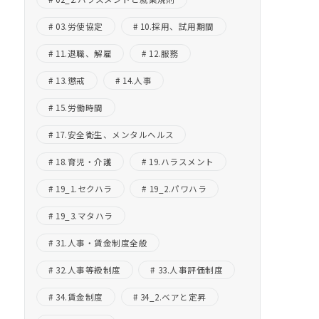
03.労使協定
10.採用、試用期間
11.退職、解雇
12.服務
13.懲戒
14.人事
15.労働時間
17.安全衛生、メンタルヘルス
18.育児・介護
19.ハラスメント
19_1.セクハラ
19_2.パワハラ
19_3.マタハラ
31.人事・賃金制度全般
32.人事等級制度
33.人事評価制度
34.賃金制度
34_2.ベアと定昇