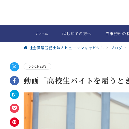
ホーム
はじめての方へ
当事務所の
社会保険労務士法人ヒューマンキャピタル
ブログ
6-0-0.NEWS
動画「高校生バイトを雇うと