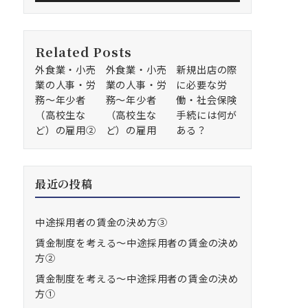
Related Posts
外食業・小売
外食業・小売
新規出店の際
業の人事・労
業の人事・労
に必要な労
務～年少者
務～年少者
働・社会保険
（高校生な
（高校生な
手続には何が
ど）の雇用②
ど）の雇用
ある？
最近の投稿
中途採用者の賃金の決め方③
賃金制度を考える～中途採用者の賃金の決め
方②
賃金制度を考える～中途採用者の賃金の決め
方①