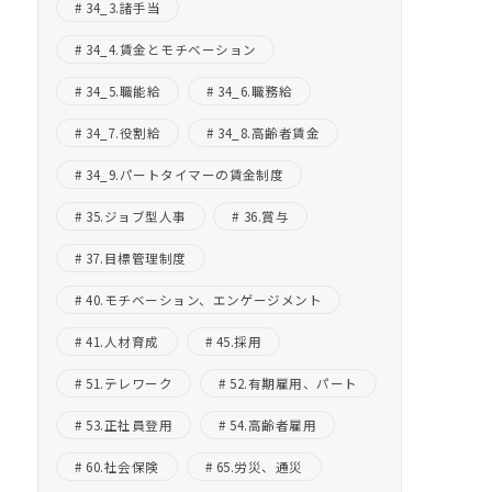
34_3.諸手当
34_4.賃金とモチベーション
34_5.職能給
34_6.職務給
34_7.役割給
34_8.高齢者賃金
34_9.パートタイマーの賃金制度
35.ジョブ型人事
36.賞与
37.目標管理制度
40.モチベーション、エンゲージメント
41.人材育成
45.採用
51.テレワーク
52.有期雇用、パート
53.正社員登用
54.高齢者雇用
60.社会保険
65.労災、通災