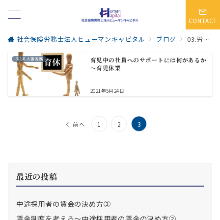
CONTACT
社会保険労務士法人ヒューマンキャピタル
ブログ
03.労使協定
3-1-0.人事労務
育児中の社員へのサポートには何があるか
～育児休業
2021年5月24日
投
前へ
1
2
3
稿
の
ペ
最近の投稿
ー
中途採用者の賃金の決め方③
ジ
賃金制度を考える～中途採用者の賃金の決め方②