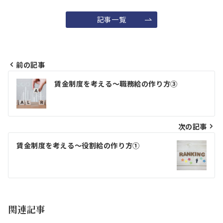
記事一覧
前の記事
投
賃金制度を考える～職務給の作り方③
稿
ナ
ビ
次の記事
ゲ
賃金制度を考える～役割給の作り方①
ー
シ
ョ
関連記事
ン