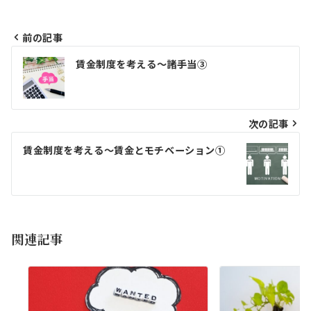
前の記事
投
賃金制度を考える～諸手当③
稿
ナ
ビ
次の記事
ゲ
賃金制度を考える～賃金とモチベーション①
ー
シ
ョ
関連記事
ン