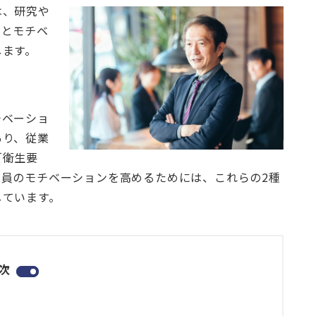
は、研究や
金とモチベ
します。
。
チベーショ
あり、従業
「衛生要
員のモチベーションを高めるためには、これらの2種
しています。
次