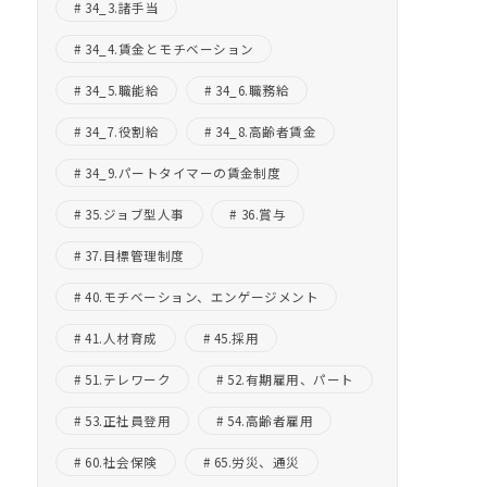
34_3.諸手当
34_4.賃金とモチベーション
34_5.職能給
34_6.職務給
34_7.役割給
34_8.高齢者賃金
34_9.パートタイマーの賃金制度
35.ジョブ型人事
36.賞与
37.目標管理制度
40.モチベーション、エンゲージメント
41.人材育成
45.採用
51.テレワーク
52.有期雇用、パート
53.正社員登用
54.高齢者雇用
60.社会保険
65.労災、通災