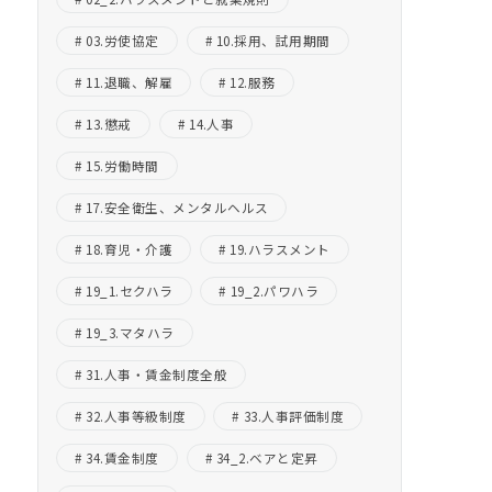
03.労使協定
10.採用、試用期間
11.退職、解雇
12.服務
13.懲戒
14.人事
15.労働時間
17.安全衛生、メンタルヘルス
18.育児・介護
19.ハラスメント
19_1.セクハラ
19_2.パワハラ
19_3.マタハラ
31.人事・賃金制度全般
32.人事等級制度
33.人事評価制度
34.賃金制度
34_2.ベアと定昇