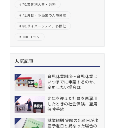
70.業界別人事・労務
71.外食・小売業の人事労務
80.ダイバーシティ、多様化
100.コラム
人気記事
育児休業制度～育児休業は
1
いつまでに申請するのか、
変更したい場合は
定年を迎えた社員を再雇用
2
したときの社会保険、雇用
保険手続
就業規則 実際の出産日が出
3
産予定日と異なった場合の