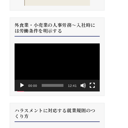
外食業・小売業の人事労務～入社時に
は労働条件を明示する
動
画
プ
レ
ー
ヤ
ー
00:00
12:41
ハラスメントに対応する就業規則のつ
くり方