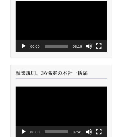
動
画
プ
レ
ー
ヤ
ー
00:00
08:19
就業規則、36協定の本社一括届
動
画
プ
レ
ー
ヤ
ー
00:00
07:41